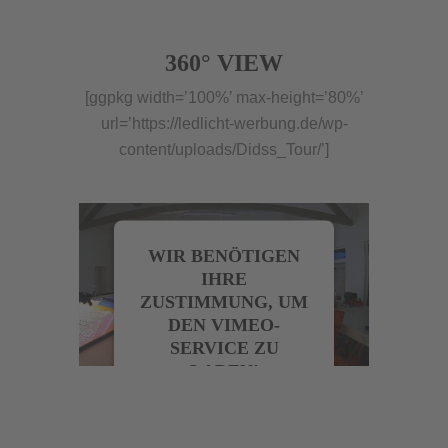
360° VIEW
[ggpkg width=’100%’ max-height=’80%’
url=’https://ledlicht-werbung.de/wp-
content/uploads/Didss_Tour/’]
WIR BENÖTIGEN
IHRE
ZUSTIMMUNG, UM
DEN VIMEO-
SERVICE ZU
LADEN!
Wir verwenden einen
Service eines
Drittanbieters, um