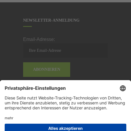
Videoinhalte einzubetten.
Dieser Service kann
Daten zu Ihren Aktivitäten
NEWSLETTER-ANMELDUNG
sammeln. Bitte lesen Sie
die Details durch und
stimmen Sie der Nutzung
Email-Adresse:
des Service zu, um dieses
Video anzusehen.
MEHR
INFORMATIONEN
AKZEPTIEREN
powered by
Usercentrics
Consent Management
Platform
LED Licht + Werbung © 2022 by Ralf
Uebensee